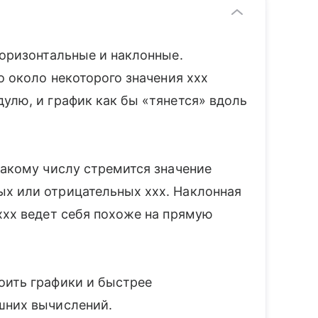
горизонтальные и наклонные.
о около некоторого значения xxx
улю, и график как бы «тянется» вдоль
какому числу стремится значение
х или отрицательных xxx. Наклонная
xxx ведет себя похоже на прямую
оить графики и быстрее
шних вычислений.