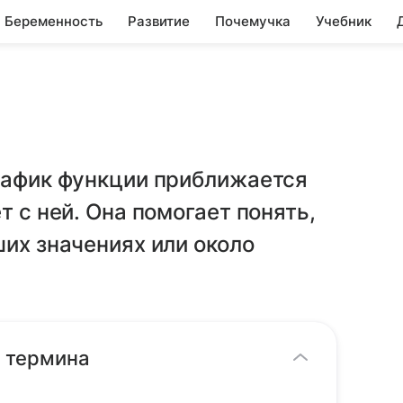
Беременность
Развитие
Почемучка
Учебник
график функции приближается
т с ней. Она помогает понять,
ших значениях или около
е термина