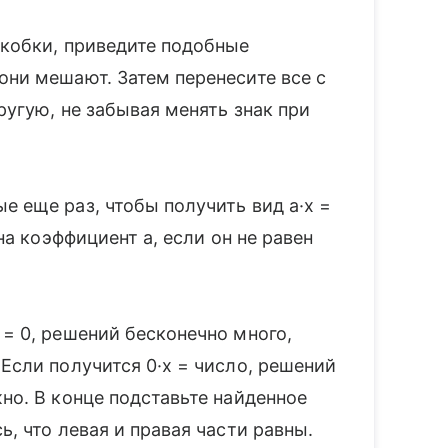
скобки, приведите подобные
они мешают. Затем перенесите все с
ругую, не забывая менять знак при
е еще раз, чтобы получить вид a·x =
 на коэффициент a, если он не равен
 = 0, решений бесконечно много,
 Если получится 0·x = число, решений
жно. В конце подставьте найденное
ь, что левая и правая части равны.