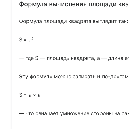
Формула вычисления площади ква
Формула площади квадрата выглядит так:
S = a²
— где S — площадь квадрата, a — длина е
Эту формулу можно записать и по-другом
S = a × a
— что означает умножение стороны на са