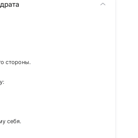
драта
го стороны.
у:
му себя.