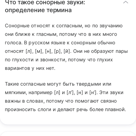
Что такое сонорные звуки:
определение термина
Сонорные относят к согласным, но по звучанию
они ближе к гласным, потому что в них много
голоса. В русском языке к сонорным обычно
относят [л], [м], [н], [р], [й]. Они не образуют пары
по глухости и звонкости, потому что глухих
вариантов у них нет.
Такие согласные могут быть твердыми или
мягкими, например [л] и [л’], [н] и [н’]. Эти звуки
важны в словах, потому что помогают связно
произносить слоги и делают речь более плавной.