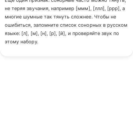
Еще один признак: сонорные часто можно тянуть,
не теряя звучания, например [ммм], [ллл], [ррр], а
многие шумные так тянуть сложнее. Чтобы не
ошибиться, запомните список сонорных в русском
языке: [л], [м], [н], [р], [й], и проверяйте звук по
этому набору.