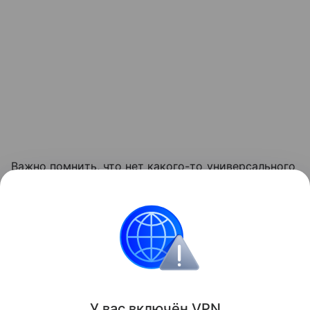
Важно помнить, что нет какого-то универсального
и идеального метода. Вместе с врачом нужно
подобрать подходящий именно для вас, который
будет надёжно защищать, не мешая наслаждаться
материнством.
Все о грудном вскармливании
У вас включ
ён
V
P
N