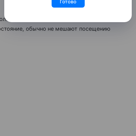
Готово
ольшое покашливание или легкий
состояние, обычно не мешают посещению