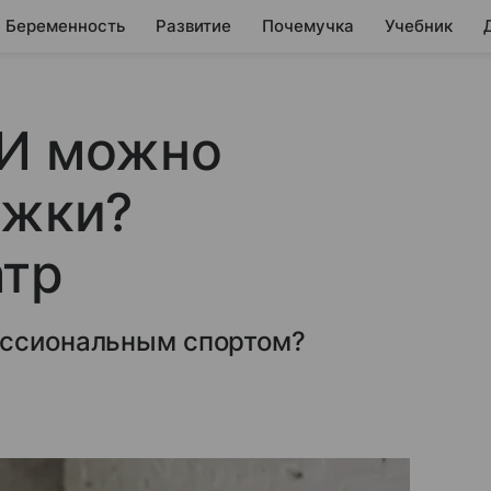
Беременность
Развитие
Почемучка
Учебник
ВИ можно
ужки?
атр
ессиональным спортом?