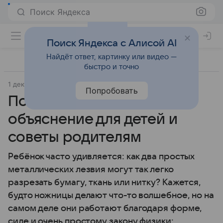
Поиск Яндекса
Поиск Яндекса с Алисой AI
Найдёт ответ, картинку или видео —
быстро и точно
1 декабря 2025
Дети Mail
Дети 3-7 лет
Попробовать
Почему ножницы режут:
объяснение для детей и
советы родителям
Ребёнок часто удивляется: как два простых
металлических лезвия могут так легко
разрезать бумагу, ткань или нитку? Кажется,
будто ножницы делают что-то волшебное, но на
самом деле они работают благодаря форме,
силе и очень простому закону физики: