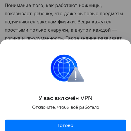
Понимание того, как работают ножницы,
показывает ребёнку, что даже бытовые предметы
подчиняются законам физики. Вещи кажутся
простыми только снаружи, а внутри каждой —
логика и продуманность. Такое знание развивает
любопытство и внимательность: ребёнок начинает
замечать, что техника, инструменты и предметы
вокруг созданы людьми и работают по понятным
правилам.
Интересные факты
У вас включ
ён
V
P
N
Поделиться
Отключите, чтобы всё работало
Готово