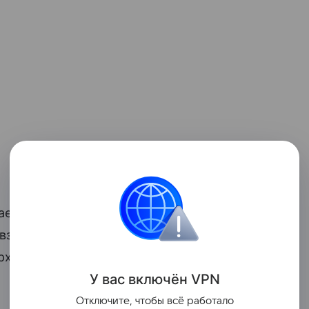
ается. Внутри двигателя он смешивается
 взрыва образуется горячий газ, который
рх и вниз. Поршни передают движение
У вас включ
ён
V
P
N
Отключите, чтобы всё работало