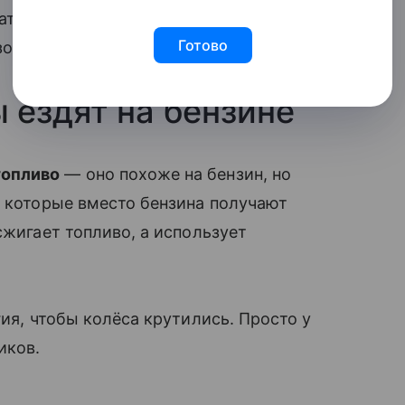
гателе происходят тысячи таких мини-
Готово
зопасно и слаженно.
 ездят на бензине
топливо
— оно похоже на бензин, но
, которые вместо бензина получают
сжигает топливо, а использует
.
гия, чтобы колёса крутились. Просто у
иков.