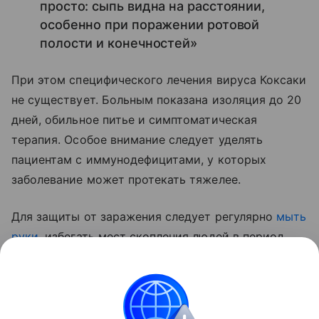
просто: сыпь видна на расстоянии,
особенно при поражении ротовой
полости и конечностей»
При этом специфического лечения вируса Коксаки
не существует. Больным показана изоляция до 20
дней, обильное питье и симптоматическая
терапия. Особое внимание следует уделять
пациентам с иммунодефицитами, у которых
заболевание может протекать тяжелее.
Для защиты от заражения следует регулярно
мыть
руки
, избегать мест скопления людей в период
вспышек и использовать маски. Родителям
следует внимательно следить за гигиеной детей,
особенно после посещения общественных мест.
А при первых симптомах заболевания необходимо