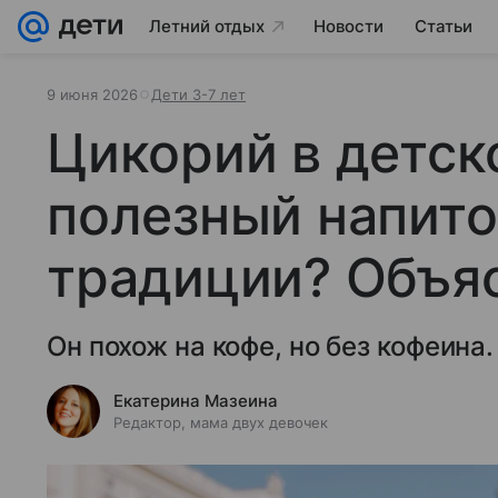
Летний отдых
Новости
Статьи
9 июня 2026
Дети 3-7 лет
Цикорий в детск
полезный напито
традиции? Объяс
Он похож на кофе, но без кофеина.
Екатерина Мазеина
Редактор, мама двух девочек