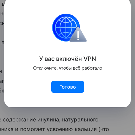
то включают в меню дошкольников,
льной педиатрии № 2 Института
ситета Ольга Владимировна Тарасова.
 лет входит в меню как полезная
У вас включ
ён
V
P
N
Отключите, чтобы всё работало
и семейства астровых, которое растет
напитка используют его длинный крепкий
Готово
бжаривают и измельчают. По вкусу он
 содержание инулина, натурального
ника и помогает усвоению кальция (что