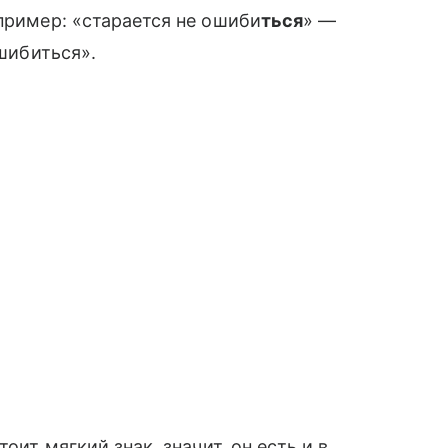
пример: «старается не ошиби
ться
» —
ошибиться».
тоит мягкий знак, значит, он есть и в