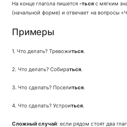
На конце глагола пишется
-ться
с мягким зна
(начальной форме) и отвечает на вопросы «Ч
Примеры
1. Что делать? Тревожи
ться
.
2. Что делать? Собира
ться
.
3. Что сделать? Посели
ться
.
4. Что сделать? Устрои
ться
.
Сложный случай
: если рядом стоят два гл