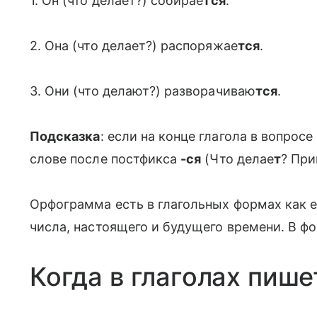
1. Он (что делает?) собирае
тся
.
2. Она (что делает?) распоряжае
тся
.
3. Они (что делают?) разворачиваю
тся
.
Подсказка
: если на конце глагола в вопросе 
слове после постфикса
-ся
(Что делае
т
? Пр
Орфограмма есть в глагольных формах как е
числа, настоящего и будущего времени. В ф
Когда в глаголах пише