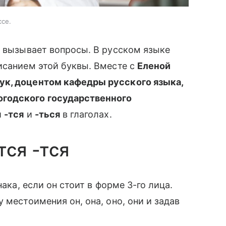
ссе.
о вызывает вопросы. В русском языке
исанием этой буквы. Вместе с
Еленой
ук, доцентом кафедры русского языка,
огодского государственного
и
-тся
и
-ться
в глаголах.
тся -тся
нака, если он стоит в форме 3-го лица.
 местоимения он, она, оно, они и задав