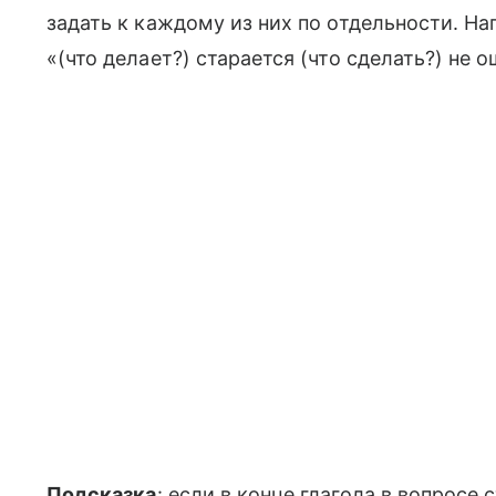
задать к каждому из них по отдельности. На
«(что делает?) старается (что сделать?) не 
Подсказка
: если в конце глагола в вопросе с