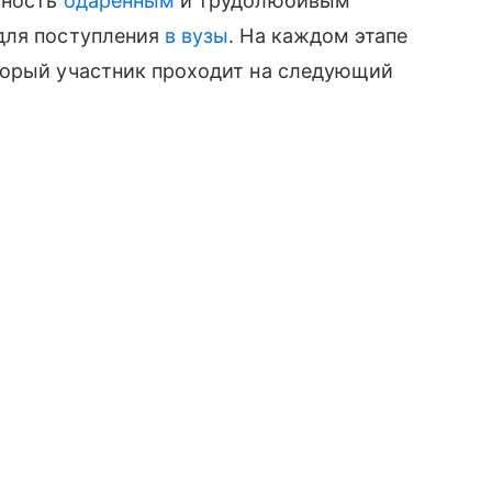
жность
одаренным
и трудолюбивым
для поступления
в вузы
. На каждом этапе
торый участник проходит на следующий