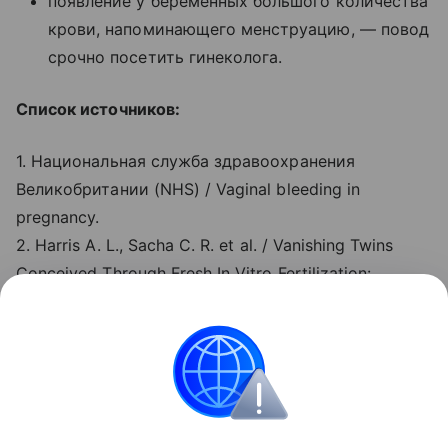
появление у беременных большого количества
крови, напоминающего менструацию, — повод
срочно посетить гинеколога.
Список источников:
1. Национальная служба здравоохранения
Великобритании (NHS) / Vaginal bleeding in
pregnancy.
2. Harris A. L., Sacha C. R. et al. / Vanishing Twins
Conceived Through Fresh In Vitro Fertilization:
Obstetric Outcomes and Placental Pathology.
3. American college of obstetricians and
gynecologists (ACOG) / Bleeding During Pregnancy.
4. Harville E. W., Wilcox A. J., Baird D. D. / Vaginal
bleeding in very early pregnancy. Human
Reproduction. 2003.