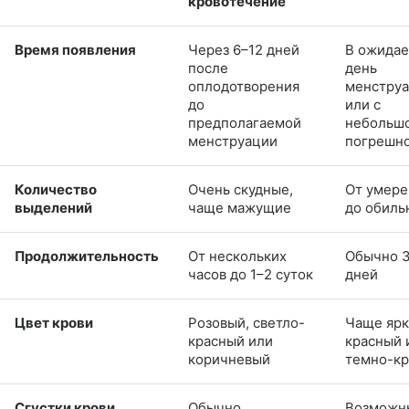
кровотечение
Время появления
Через 6–12 дней
В ожида
после
день
оплодотворения
менстру
до
или с
предполагаемой
небольш
менструации
погрешн
Количество
Очень скудные,
От умер
выделений
чаще мажущие
до обиль
Продолжительность
От нескольких
Обычно 
часов до 1–2 суток
дней
Цвет крови
Розовый, светло-
Чаще ярк
красный или
красный 
коричневый
темно-к
Сгустки крови
Обычно
Возможн