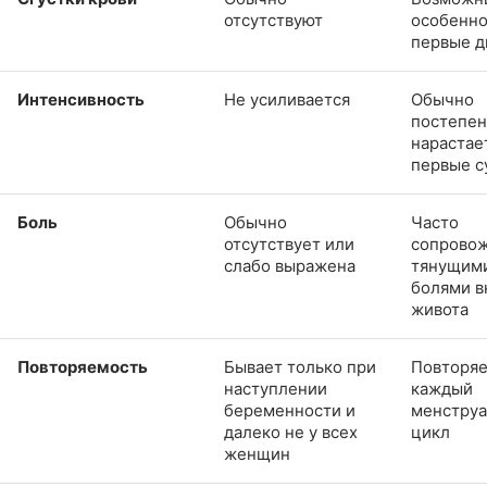
отсутствуют
особенно
первые д
Интенсивность
Не усиливается
Обычно
постепе
нарастае
первые с
Боль
Обычно
Часто
отсутствует или
сопрово
слабо выражена
тянущим
болями в
живота
Повторяемость
Бывает только при
Повторяе
наступлении
каждый
беременности и
менстру
далеко не у всех
цикл
женщин