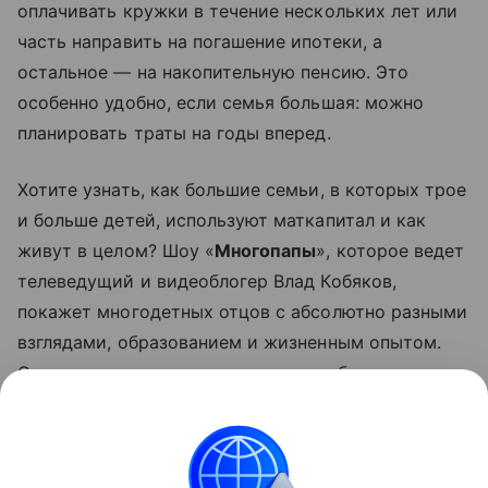
оплачивать кружки в течение нескольких лет или
часть направить на погашение ипотеки, а
остальное — на накопительную пенсию. Это
особенно удобно, если семья большая: можно
планировать траты на годы вперед.
Хотите узнать, как большие семьи, в которых трое
и больше детей, используют маткапитал и как
живут в целом? Шоу «
Многопапы
», которое ведет
телеведущий и видеоблогер Влад Кобяков,
покажет многодетных отцов с абсолютно разными
взглядами, образованием и жизненным опытом.
Суперпапы из крупных городов и небольших сел
поделятся своими секретами — как воспитывают
детей, возят их на кружки и готовят обеды. И в
чем все-таки секрет отцовского счастья.