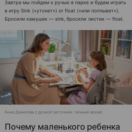
Завтра мы пойдем к ручью в парке и будем играть
в игру Sink («утонет») or float («или поплывет»).
Бросили камушек — sink, бросили листик — float.
Анна Данилова с дочкой
источник:
личный архив
Почему маленького ребенка