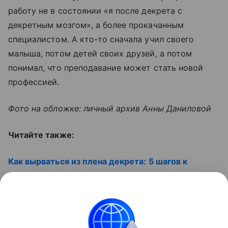
работу не в состоянии «я после декрета с
декретным мозгом», а более прокачанным
специалистом. А кто-то сначала учил своего
малыша, потом детей своих друзей, а потом
понимал, что преподавание может стать новой
профессией.
Фото на обложке: личный архив Анны Даниловой
Читайте также:
Как вырваться из плена декрета: 5 шагов к
прежней себе
Английский алфавит для детей: как выучить его
просто и быстро