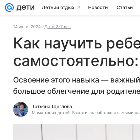
Летний отдых
Новости
Статьи
14 июня 2024
Дети 3-7 лет
Как научить реб
самостоятельно:
Освоение этого навыка — важный 
большое облегчение для родителе
Татьяна Щеглова
Мама троих детей. Всю жизнь работаю с самыми ра