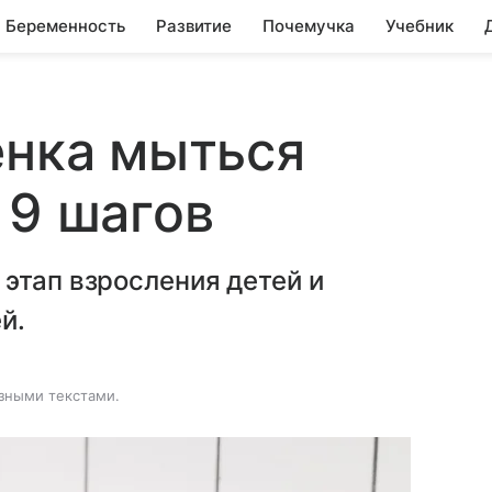
Беременность
Развитие
Почемучка
Учебник
енка мыться
 9 шагов
этап взросления детей и
й.
зными текстами.