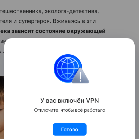
утешественника, эколога-детектива,
еля и супергероя. Вживаясь в эти
овека зависит состояние окружающей
ные ситуации, позволит в легкой форме
ь логику и вдохновит на дальнейшее
У вас включ
ён
V
P
N
Отключите, чтобы всё работало
Готово