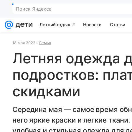
Поиск Яндекса
Летний отдых
Новости
Статьи
18 мая 2022
Семья
Летняя одежда д
подростков: пла
скидками
Середина мая — самое время обно
него яркие краски и легкие ткани.
удобная и стильная одежда для де