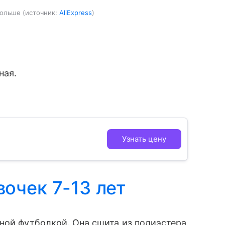
больше
источник:
AliExpress
ная.
Узнать цену
очек 7-13 лет
ной футболкой. Она сшита из полиэстера