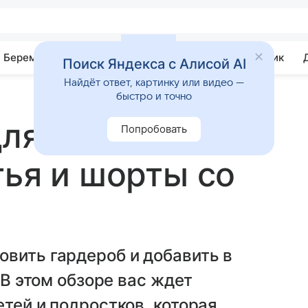
Беременность
Развитие
Почемучка
Учебник
Поиск Яндекса с Алисой AI
Найдёт ответ, картинку или видео —
быстро и точно
ля детей и
Попробовать
тья и шорты со
вить гардероб и добавить в
 В этом обзоре вас ждет
тей и подростков, которая