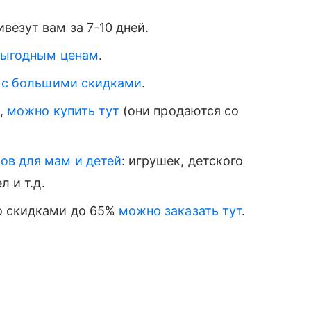
везут вам за 7-10 дней.
 выгодным ценам
.
i с большими скидками
.
е,
можно купить тут
(они продаются со
ов для мам и детей
: игрушек, детского
л и т.д.
о скидками до 65%
можно заказать тут
.