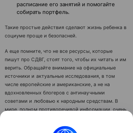
расписание его занятий и помогайте
собирать портфель.
Такие простые действия сделают жизнь ребенка в
социуме проще и безопасней.
А еще помните, что не все ресурсы, которые
пишут про СДВГ, стоят того, чтобы их читать и им
верить. Обращайте внимание на официальные
источники и актуальные исследования, в том
числе европейские и американские, а не на
вдохновленных блогеров с антинаучными
советами и любовью к народным средствам. В
мире, полном противоречивой информации, очень
важна цифровая гигиена.